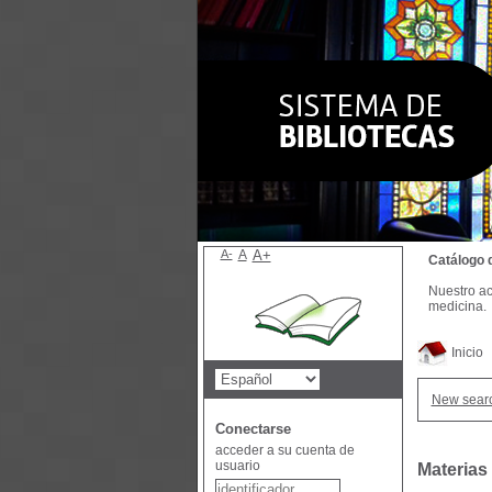
A-
A
A+
Catálogo 
Nuestro ac
medicina.
Inicio
New sear
Conectarse
acceder a su cuenta de
usuario
Materias