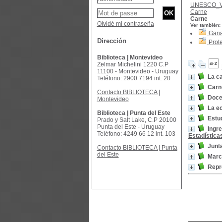
UNESCO_
Carne
Carne
Olvidé mi contraseña
Ver también:
Gan
Dirección
Prot
Biblioteca | Montevideo
Zelmar Michelini 1220 C.P
11100 - Montevideo - Uruguay
La c
Teléfono: 2900 7194 int. 20
Carn
Contacto BIBLIOTECA |
Doce 
Montevideo
La ec
Biblioteca | Punta del Este
Estud
Prado y Salt Lake, C.P 20100
Punta del Este - Uruguay
Ingre
Teléfono: 4249 66 12 int. 103
Estadística
Junt
Contacto BIBLIOTECA | Punta
del Este
Marco
Repr