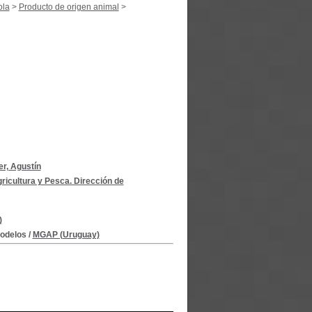
ola
>
Producto de origen animal
>
r, Agustín
ricultura y Pesca. Dirección de
)
modelos
/
MGAP (Uruguay)