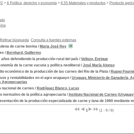
V2
>
6 Política, derecho y economía
>
6.55 Materiales y productos
>
Producto agríc
ado
eína
Refinar búsqueda
Consulta a fuentes externas
adena de carne bovina
/
Maria José Rey
es
/
Bernhard, Guillermo
años defendiendo la producción rural del país
/
Vellozo, Enrique
onomía de la carne vacuna y política neoliberal
/
José María Alonso
io económico de la producción de las carnes del Rio de la Plata
/
Ruano Fournie
sos y rentabilidades en el agro uruguayo
/
Uruguay. Ministerio de Ganadería, Ag
s Agropecuarias
a nacional de carnes
/
Rodríguez Blanco, Lucas
 normativo de la política agropecuaria
/
Instituto Nacional de Carnes (Uruguay
esentación de la producción especializada de carne y lana de 1980 mediante 
1
(1 - 9 / 9)