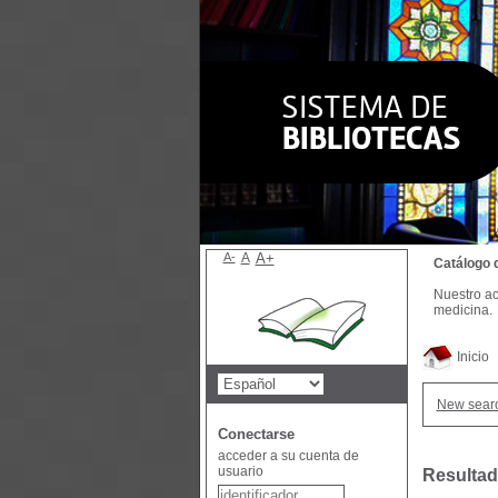
A-
A
A+
Catálogo 
Nuestro ac
medicina.
Inicio
New sear
Conectarse
acceder a su cuenta de
usuario
Resultad