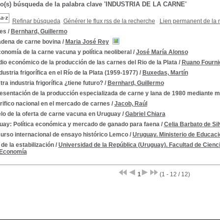
do(s) búsqueda de la palabra clave 'INDUSTRIA DE LA CARNE'
Refinar búsqueda
Générer le flux rss de la recherche
Lien permanent de la 
es
/
Bernhard, Guillermo
adena de carne bovina
/
Maria José Rey
onomía de la carne vacuna y política neoliberal
/
José María Alonso
io económico de la producción de las carnes del Rio de la Plata
/
Ruano Fournie
dustria frigorífica en el Río de la Plata (1959-1977)
/
Buxedas, Martín
ra industria frigorífica ¿tiene futuro?
/
Bernhard, Guillermo
esentación de la producción especializada de carne y lana de 1980 mediante 
rifico nacional en el mercado de carnes
/
Jacob, Raúl
lo de la oferta de carne vacuna en Uruguay
/
Gabriel Chiara
uay: Política económica y mercado de ganado para faena
/
Celia Barbato de Si
urso internacional de ensayo histórico Lemco
/
Uruguay. Ministerio de Educaci
n de la estabilización
/
Universidad de la República (Uruguay). Facultad de Cien
e Economía
1
(1 - 12 / 12)