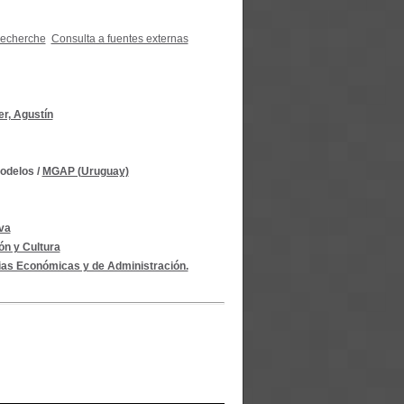
recherche
Consulta a fuentes externas
r, Agustín
modelos
/
MGAP (Uruguay)
lva
ón y Cultura
cias Económicas y de Administración.