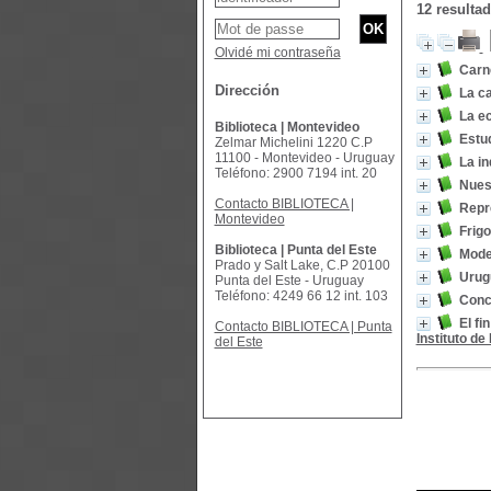
12 resulta
Olvidé mi contraseña
Carn
Dirección
La c
La ec
Biblioteca | Montevideo
Estud
Zelmar Michelini 1220 C.P
11100 - Montevideo - Uruguay
La in
Teléfono: 2900 7194 int. 20
Nuest
Contacto BIBLIOTECA |
Repr
Montevideo
Frigo
Biblioteca | Punta del Este
Mode
Prado y Salt Lake, C.P 20100
Urug
Punta del Este - Uruguay
Teléfono: 4249 66 12 int. 103
Conc
El fi
Contacto BIBLIOTECA | Punta
Instituto d
del Este