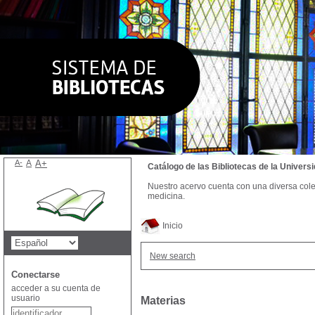
A-
A
A+
Catálogo de las Bibliotecas de la Univer
Nuestro acervo cuenta con una diversa colecc
medicina.
Inicio
New search
Conectarse
acceder a su cuenta de
usuario
Materias