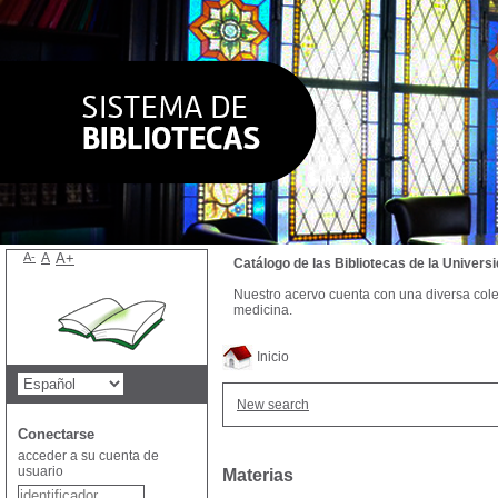
A-
A
A+
Catálogo de las Bibliotecas de la Univer
Nuestro acervo cuenta con una diversa colecc
medicina.
Inicio
New search
Conectarse
acceder a su cuenta de
usuario
Materias