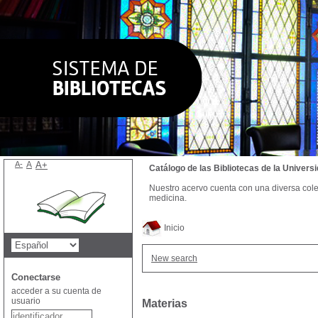
A-
A
A+
Catálogo de las Bibliotecas de la Univer
Nuestro acervo cuenta con una diversa colecc
medicina.
Inicio
New search
Conectarse
acceder a su cuenta de
usuario
Materias