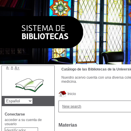
A-
A
A+
Catálogo de las Bibliotecas de la Univer
Nuestro acervo cuenta con una diversa colecc
medicina.
Inicio
New search
Conectarse
acceder a su cuenta de
usuario
Materias