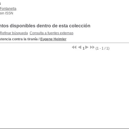
s
Fontanella
sin ISSN
os disponibles dentro de esta colección
Refinar búsqueda
Consulta a fuentes externas
tencia contra la tiranía
/
Eugene Heimler
1
(1 - 1 / 1)