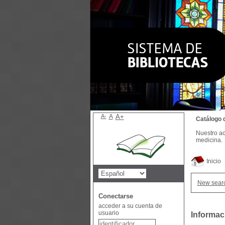
A-
A
A+
Catálogo 
Nuestro ac
medicina.
Inicio
New sear
Conectarse
acceder a su cuenta de
usuario
Informac