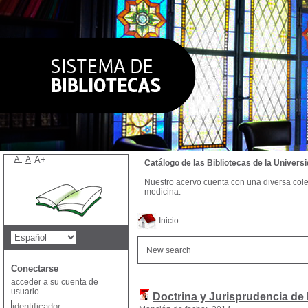
A-
A
A+
Catálogo de las Bibliotecas de la Univer
Nuestro acervo cuenta con una diversa colecc
medicina.
Inicio
New search
Conectarse
acceder a su cuenta de
usuario
Doctrina y Jurisprudencia de 