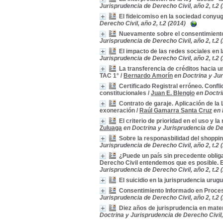
Jurisprudencia de Derecho Civil, año 2, t.2 
El fideicomiso en la sociedad conyug
Derecho Civil, año 2, t.2 (2014)
Nuevamente sobre el consentimient
Jurisprudencia de Derecho Civil, año 2, t.2 
El impacto de las redes sociales en
Jurisprudencia de Derecho Civil, año 2, t.2 
La transferencia de créditos hacia u
TAC 1°
/
Bernardo Amorín
en Doctrina y Jur
Certificado Registral erróneo. Conflic
constitucionales
/
Juan E. Blengio
en Doctri
Contrato de garaje. Aplicación de la
exoneración
/
Raúl Gamarra Santa Cruz
en 
El criterio de prioridad en el uso y 
Zuluaga
en Doctrina y Jurisprudencia de Der
Sobre la responasbilidad del shoppi
Jurisprudencia de Derecho Civil, año 2, t.2 
¿Puede un país sin precedente oblig
Derecho Civil entendemos que es posible. E
Jurisprudencia de Derecho Civil, año 2, t.2 
El suicidio en la jurisprudencia urug
Consentimiento Informado en Proceso
Jurisprudencia de Derecho Civil, año 2, t.2 
Diez años de jurisprudencia en mate
Doctrina y Jurisprudencia de Derecho Civil, 