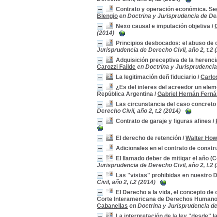
Contrato y operación económica. Seg
Blengio
en Doctrina y Jurisprudencia de Dere
Nexo causal e imputación objetiva
/
(2014)
Principios desbocados: el abuso de d
Jurisprudencia de Derecho Civil, año 2, t.2 
Adquisición preceptiva de la herencia
Carozzi Failde
en Doctrina y Jurisprudencia 
La legitimación deñ fiduciario
/
Carlo
¿Es del interes del acreedor un eleme
República Argentina
/
Gabriel Hernán Fern
Las circunstancia del caso concreto e
Derecho Civil, año 2, t.2 (2014)
Contrato de garaje y figuras afines
/
El derecho de retención
/
Walter How
Adicionales en el contrato de constr
El llamado deber de mitigar el año (
Jurisprudencia de Derecho Civil, año 2, t.2 
Las "vistas" prohibidas en nuestro
Civil, año 2, t.2 (2014)
El Derecho a la vida, el concepto de
Corte Interamericana de Derechos Humanos: 
Cabanellas
en Doctrina y Jurisprudencia de 
La interpretación de la ley "desde"