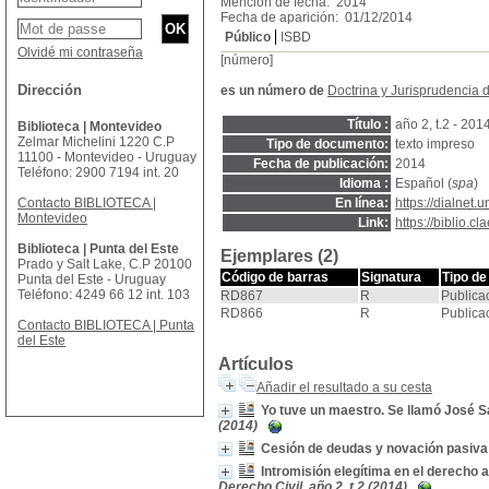
Mención de fecha: 2014
Fecha de aparición: 01/12/2014
Público
ISBD
Olvidé mi contraseña
[número]
Dirección
es un número de
Doctrina y Jurisprudencia 
Título :
año 2, t.2 - 201
Biblioteca | Montevideo
Zelmar Michelini 1220 C.P
Tipo de documento:
texto impreso
11100 - Montevideo - Uruguay
Fecha de publicación:
2014
Teléfono: 2900 7194 int. 20
Idioma :
Español (
spa
)
Contacto BIBLIOTECA |
En línea:
https://dialnet.
Montevideo
Link:
https://biblio.
Biblioteca | Punta del Este
Ejemplares (2)
Prado y Salt Lake, C.P 20100
Código de barras
Signatura
Tipo de
Punta del Este - Uruguay
Teléfono: 4249 66 12 int. 103
RD867
R
Publica
RD866
R
Publica
Contacto BIBLIOTECA | Punta
del Este
Artículos
Añadir el resultado a su cesta
Yo tuve un maestro. Se llamó José 
(2014)
Cesión de deudas y novación pasiva
Intromisión elegítima en el derecho a
Derecho Civil, año 2, t.2 (2014)