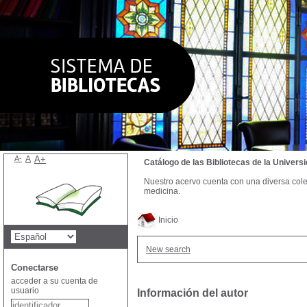
A-
A
A+
Catálogo de las Bibliotecas de la Univer
Nuestro acervo cuenta con una diversa colecc
medicina.
Inicio
New search
Conectarse
acceder a su cuenta de
usuario
Información del autor