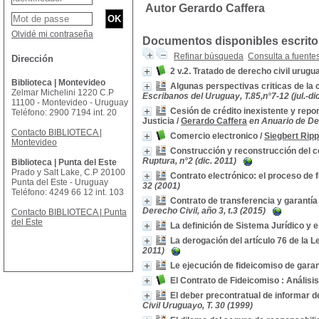
Autor Gerardo Caffera
Olvidé mi contraseña
Documentos disponibles escritos
Refinar búsqueda
Consulta a fuente
Dirección
2 v.2. Tratado de derecho civil urugu
Biblioteca | Montevideo
Algunas perspectivas criticas de la 
Zelmar Michelini 1220 C.P
Escribanos del Uruguay, T.85,n°7-12 (jul.-di
11100 - Montevideo - Uruguay
Cesión de crédito inexistente y repo
Teléfono: 2900 7194 int. 20
Justicia
/
Gerardo Caffera
en Anuario de De
Contacto BIBLIOTECA |
Comercio electronico
/
Siegbert Rip
Montevideo
Construcción y reconstrucción del co
Ruptura, n°2 (dic. 2011)
Biblioteca | Punta del Este
Prado y Salt Lake, C.P 20100
Contrato electrónico: el proceso de
Punta del Este - Uruguay
32 (2001)
Teléfono: 4249 66 12 int. 103
Contrato de transferencia y garantía
Derecho Civil, año 3, t.3 (2015)
Contacto BIBLIOTECA | Punta
del Este
La definición de Sistema Jurídico y e
La derogación del artículo 76 de la L
2011)
Le ejecución de fideicomiso de garan
El Contrato de Fideicomiso : Análisi
El deber precontratual de informar d
Civil Uruguayo, T. 30 (1999)