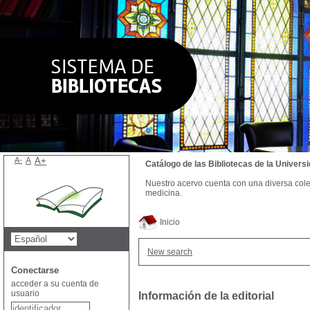
A-
A
A+
Catálogo de las Bibliotecas de la Univer
Nuestro acervo cuenta con una diversa colecc
medicina.
Inicio
New search
Conectarse
acceder a su cuenta de
usuario
Información de la editorial