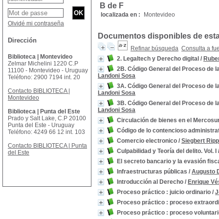
B de F
localizada en :
Montevideo
Olvidé mi contraseña
Documentos disponibles de esta 
Dirección
Refinar búsqueda
Consulta a fu
Biblioteca | Montevideo
2. Legaltech y Derecho digital
/
Ruben
Zelmar Michelini 1220 C.P
2B. Código General del Proceso de l
11100 - Montevideo - Uruguay
Landoni Sosa
Teléfono: 2900 7194 int. 20
3A. Código General del Proceso de l
Contacto BIBLIOTECA |
Landoni Sosa
Montevideo
3B. Código General del Proceso de l
Landoni Sosa
Biblioteca | Punta del Este
Prado y Salt Lake, C.P 20100
Circulación de bienes en el Mercosu
Punta del Este - Uruguay
Código de lo contencioso administra
Teléfono: 4249 66 12 int. 103
Comercio electronico
/
Siegbert Rip
Contacto BIBLIOTECA | Punta
Culpabilidad y Teoría del delito. Vol. I
del Este
El secreto bancario y la evasión fisc
Infraestructuras públicas
/
Augusto 
Introducción al Derecho
/
Enrique Vé
Proceso práctico : juicio ordinario
/
J
Proceso práctico : proceso extraord
Proceso práctico : proceso voluntar