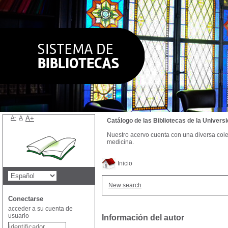
A-
A
A+
Catálogo de las Bibliotecas de la Univer
Nuestro acervo cuenta con una diversa colecc
medicina.
Inicio
New search
Conectarse
acceder a su cuenta de
usuario
Información del autor