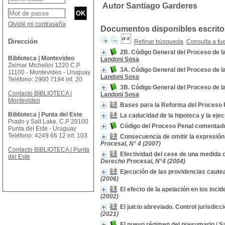
Autor Santiago Garderes
Olvidé mi contraseña
Documentos disponibles escritos
Dirección
Refinar búsqueda
Consulta a fu
2B. Código General del Proceso de l
Biblioteca | Montevideo
Landoni Sosa
Zelmar Michelini 1220 C.P
3A. Código General del Proceso de l
11100 - Montevideo - Uruguay
Landoni Sosa
Teléfono: 2900 7194 int. 20
3B. Código General del Proceso de l
Contacto BIBLIOTECA |
Landoni Sosa
Montevideo
Bases para la Reforma del Proceso 
Biblioteca | Punta del Este
La caducidad de la hipoteca y la eje
Prado y Salt Lake, C.P 20100
Código del Proceso Penal comentad
Punta del Este - Uruguay
Teléfono: 4249 66 12 int. 103
Consecuencia de omitir la expresión 
Procesal, N° 4 (2007)
Contacto BIBLIOTECA | Punta
Efectividad del cese de una medida 
del Este
Derecho Procesal, N°4 (2004)
Ejecución de las providencias caute
(2006)
El efecto de la apelación en los inc
(2002)
El juicio abreviado. Control jurisdicc
(2021)
El nuevo régimen del presumario
/
S