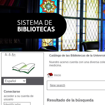
A-
A
A+
Catálogo de las Bibliotecas de la Univer
Nuestro acervo cuenta con una diversa colecc
medicina.
Inicio
New search
Conectarse
acceder a su cuenta de
usuario
Resultado de la búsqueda