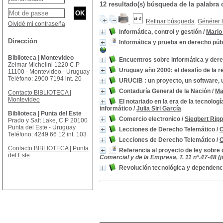
12 resultado(s) búsqueda de la palabra
Refinar búsqueda
Générer l
Olvidé mi contraseña
Informática, control y gestión
/
Mario
Dirección
Informática y prueba en derecho púb
Biblioteca | Montevideo
Encuentros sobre informática y der
Zelmar Michelini 1220 C.P
Uruguay año 2000: el desafío de la re
11100 - Montevideo - Uruguay
Teléfono: 2900 7194 int. 20
URUCIB : un proyecto, un software, 
Contaduría General de la Nación
/
Ma
Contacto BIBLIOTECA |
Montevideo
El notariado en la era de la tecnolog
informático
/
Julia Siri García
Biblioteca | Punta del Este
Comercio electronico
/
Siegbert Rip
Prado y Salt Lake, C.P 20100
Punta del Este - Uruguay
Lecciones de Derecho Telemático
/
C
Teléfono: 4249 66 12 int. 103
Lecciones de Derecho Telemático
/
C
Contacto BIBLIOTECA | Punta
Referencia al proyecto de ley sobre 
del Este
Comercial y de la Empresa, T. 11 n°.47-48 (ju
Revolución tecnológica y dependenc