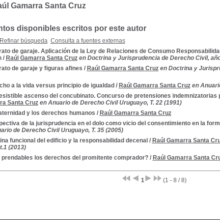
aúl Gamarra Santa Cruz
os disponibles escritos por este autor
Refinar búsqueda
Consulta a fuentes externas
ato de garaje. Aplicación de la Ley de Relaciones de Consumo Responsabilidad 
n
/
Raúl Gamarra Santa Cruz
en Doctrina y Jurisprudencia de Derecho Civil, año 
ato de garaje y figuras afines
/
Raúl Gamarra Santa Cruz
en Doctrina y Jurispr
ho a la vida versus principio de igualdad
/
Raúl Gamarra Santa Cruz
en Anuari
resistible ascenso del concubinato. Concurso de pretensiones indemnizatorias
ra Santa Cruz
en Anuario de Derecho Civil Uruguayo, T. 22 (1991)
raternidad y los derechos humanos
/
Raúl Gamarra Santa Cruz
ectiva de la jurisprudencia en el dolo como vicio del consentimiento en la form
ario de Derecho Civil Uruguayo, T. 35 (2005)
ina funcional del edificio y la responsabilidad decenal
/
Raúl Gamarra Santa Cr
 t.1 (2013)
 prendables los derechos del promitente comprador?
/
Raúl Gamarra Santa Cr
1
(1 - 8 / 8)