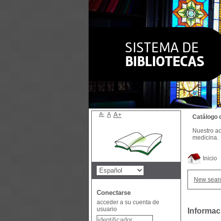
A-
A
A+
Catálogo 
Nuestro ac
medicina.
Inicio
New sear
Conectarse
acceder a su cuenta de
usuario
Informac