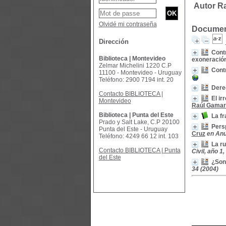
Autor R
Olvidé mi contraseña
Document
Dirección
Contr
Biblioteca | Montevideo
exoneració
Zelmar Michelini 1220 C.P
Contr
11100 - Montevideo - Uruguay
Teléfono: 2900 7194 int. 20
Derec
Contacto BIBLIOTECA |
El ir
Montevideo
Raúl Gamar
Biblioteca | Punta del Este
La f
Prado y Salt Lake, C.P 20100
Persp
Punta del Este - Uruguay
Cruz
en Anu
Teléfono: 4249 66 12 int. 103
La ru
Contacto BIBLIOTECA | Punta
Civil, año 1,
del Este
¿Son
34 (2004)