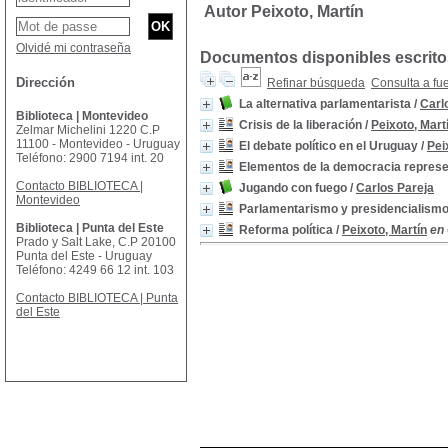
Autor Peixoto, Martín
Olvidé mi contraseña
Documentos disponibles escritos
Dirección
Refinar búsqueda
Consulta a fu
La alternativa parlamentarista
/
Carl
Biblioteca | Montevideo
Crisis de la liberación
/
Peixoto, Mart
Zelmar Michelini 1220 C.P
11100 - Montevideo - Uruguay
El debate político en el Uruguay
/
Pei
Teléfono: 2900 7194 int. 20
Elementos de la democracia represe
Contacto BIBLIOTECA |
Jugando con fuego
/
Carlos Pareja
Montevideo
Parlamentarismo y presidencialism
Biblioteca | Punta del Este
Reforma política
/
Peixoto, Martín
en 
Prado y Salt Lake, C.P 20100
Punta del Este - Uruguay
Teléfono: 4249 66 12 int. 103
Contacto BIBLIOTECA | Punta
del Este