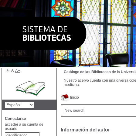
A-
A
A+
Catálogo de las Bibliotecas de la Univer
Nuestro acervo cuenta con una diversa colecc
medicina.
Inicio
New search
Conectarse
acceder a su cuenta de
usuario
Información del autor