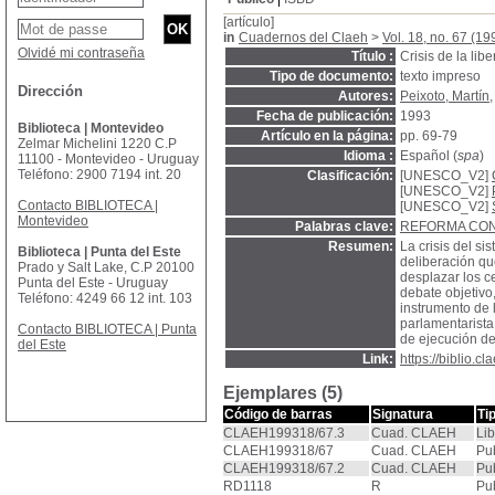
[artículo]
in
Cuadernos del Claeh
>
Vol. 18, no. 67 (19
Olvidé mi contraseña
Título :
Crisis de la lib
Tipo de documento:
texto impreso
Dirección
Autores:
Peixoto, Martín
,
Fecha de publicación:
1993
Biblioteca | Montevideo
Artículo en la página:
pp. 69-79
Zelmar Michelini 1220 C.P
Idioma :
Español (
spa
)
11100 - Montevideo - Uruguay
Teléfono: 2900 7194 int. 20
Clasificación:
[UNESCO_V2]
[UNESCO_V2]
Contacto BIBLIOTECA |
[UNESCO_V2]
Montevideo
Palabras clave:
REFORMA CON
Resumen:
La crisis del si
Biblioteca | Punta del Este
deliberación qu
Prado y Salt Lake, C.P 20100
desplazar los ce
Punta del Este - Uruguay
debate objetivo
Teléfono: 4249 66 12 int. 103
instrumento de l
parlamentarista
Contacto BIBLIOTECA | Punta
de ejecución de
del Este
Link:
https://biblio.
Ejemplares (5)
Código de barras
Signatura
Ti
CLAEH199318/67.3
Cuad. CLAEH
Lib
CLAEH199318/67
Cuad. CLAEH
Pu
CLAEH199318/67.2
Cuad. CLAEH
Pu
RD1118
R
Pu