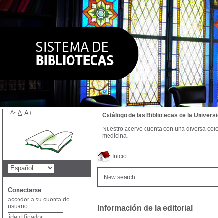
A-
A
A+
Catálogo de las Bibliotecas de la Univer
Nuestro acervo cuenta con una diversa colecc
medicina.
Inicio
New search
Conectarse
acceder a su cuenta de
usuario
Información de la editorial