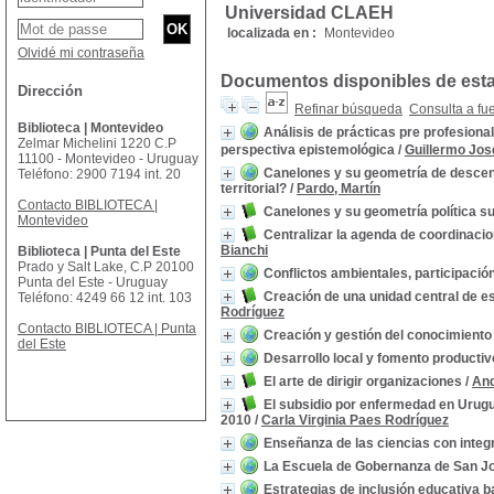
Universidad CLAEH
localizada en :
Montevideo
Olvidé mi contraseña
Documentos disponibles de esta 
Dirección
Refinar búsqueda
Consulta a fu
Biblioteca | Montevideo
Análisis de prácticas pre profesiona
Zelmar Michelini 1220 C.P
perspectiva epistemológica
/
Guillermo Jos
11100 - Montevideo - Uruguay
Canelones y su geometría de descentr
Teléfono: 2900 7194 int. 20
territorial?
/
Pardo, Martín
Contacto BIBLIOTECA |
Canelones y su geometría política s
Montevideo
Centralizar la agenda de coordinacio
Bianchi
Biblioteca | Punta del Este
Prado y Salt Lake, C.P 20100
Conflictos ambientales, participación
Punta del Este - Uruguay
Creación de una unidad central de e
Teléfono: 4249 66 12 int. 103
Rodríguez
Contacto BIBLIOTECA | Punta
Creación y gestión del conocimiento 
del Este
Desarrollo local y fomento productiv
El arte de dirigir organizaciones
/
And
El subsidio por enfermedad en Urugua
2010
/
Carla Virginia Paes Rodríguez
Enseñanza de las ciencias con integr
La Escuela de Gobernanza de San J
Estrategias de inclusión educativa b