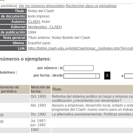
 periódica]
Ver los números disponibles
Rechercher dans ce périodique
Título :
Notas del Claeh
o de documento:
texto impreso
Autores:
CLAEH
, Autor
Editorial:
Montevideo : CLAEH
de publicación:
1984
Nota general:
Título anterior: Notas Boletín del Claeh
Idioma :
Español (
spa
)
Link:
https://biblio.claeh.edu.uy/pmbClaeh/opac_css/index.php?lvl=no
 números o ejemplares:
por número : le
boletines :
por fecha : desde
a
lemento de
Mención de
Título
 periódica
fecha:
Oct. 1993
Reforma del sistema político un largo y sinuoso ca
cuotificación ¿crecimiento con desempleo?
Abr. 1993
Apoyos a empresas, desarrollo local, estado y siste
programas del Claeh: nuevo marco para un trabajo
Dic. 1992
La alternativa parolamentarista. Políticas sociales
68
Jul. 1987-
66
jun. 1992
1992