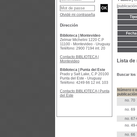
[publicación
Olvidé mi contraseña
Tip
Dirección
Fecha 
Biblioteca | Montevideo
Zelmar Michelini 1220 C.P
11100 - Montevideo - Uruguay
Teléfono: 2900 7194 int. 20
Contacto BIBLIOTECA |
Lista de
Montevideo
Biblioteca | Punta del Este
Prado y Salt Lake, C.P 20100
Buscar los 
Punta del Este - Uruguay
Teléfono: 4249 66 12 int. 103
Número o e
Contacto BIBLIOTECA | Punta
publicación
del Este
no. 70
no. 69
no. 67-
no. 49-
no. 66