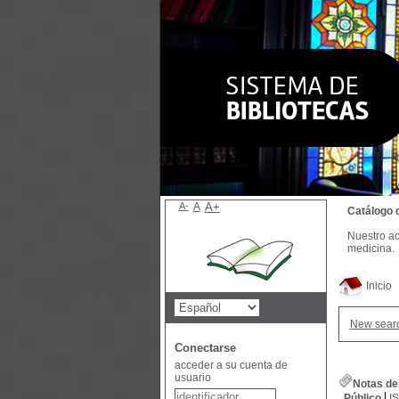
A-
A
A+
Catálogo 
Nuestro ac
medicina.
Inicio
New sear
Conectarse
acceder a su cuenta de
usuario
Notas de
Público
I