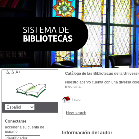
A-
A
A+
Catálogo de las Bibliotecas de la Univer
Nuestro acervo cuenta con una diversa colecc
medicina.
Inicio
New search
Conectarse
acceder a su cuenta de
usuario
Información del autor