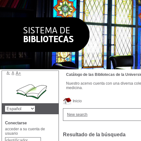
A-
A
A+
Catálogo de las Bibliotecas de la Univer
Nuestro acervo cuenta con una diversa colecc
medicina.
Inicio
New search
Conectarse
acceder a su cuenta de
usuario
Resultado de la búsqueda