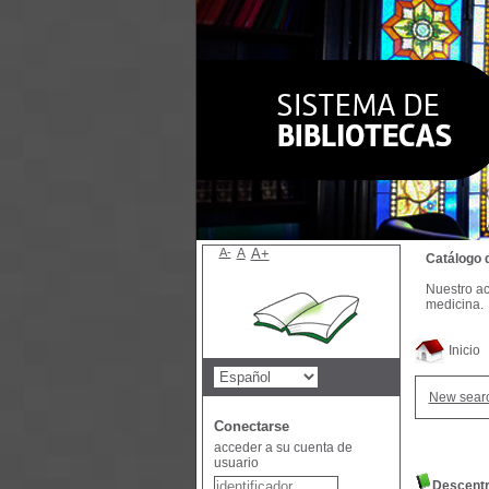
A-
A
A+
Catálogo 
Nuestro ac
medicina.
Inicio
New sear
Conectarse
acceder a su cuenta de
usuario
Descentr