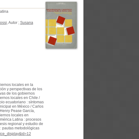
atina
ossi
, Autor ;
Susana
iernos locales en la
ción y perspectivas de los
ivas de los gobiernos
ernos locales en Chile /
pio ecuatoriano : síntomas
unicipal en México / Carlos
/ Henry Pease García,
iernos locales en
mérica Latina : procesos
tesis regional y estudio de
 : pautas metodológicas
tice_display&id=12