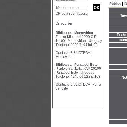
Público
I
Olvidé mi contraseña
Tip
Dirección
Biblioteca | Montevideo
Fecha 
Zelmar Michelini 1220 C.P
Núme
11100 - Montevideo - Uruguay
Teléfono: 2900 7194 int. 20
Contacto BIBLIOTECA |
Montevideo
Biblioteca | Punta del Este
Prado y Salt Lake, C.P 20100
Punta del Este - Uruguay
Teléfono: 4249 66 12 int. 103
Not
Contacto BIBLIOTECA | Punta
del Este