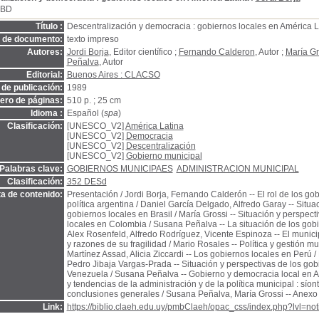
SBD
Título :
Descentralización y democracia : gobiernos locales en América L
o de documento:
texto impreso
Autores:
Jordi Borja
, Editor científico ;
Fernando Calderon
, Autor ;
María Gr
Peñalva
, Autor
Editorial:
Buenos Aires : CLACSO
de publicación:
1989
ro de páginas:
510 p. ; 25 cm
Idioma :
Español (
spa
)
Clasificación:
[UNESCO_V2]
América Latina
[UNESCO_V2]
Democracia
[UNESCO_V2]
Descentralización
[UNESCO_V2]
Gobierno municipal
Palabras clave:
GOBIERNOS MUNICIPAES
ADMINISTRACION MUNICIPAL
Clasificación:
352 DESd
a de contenido:
Presentación / Jordi Borja, Fernando Calderón -- El rol de los gob
política argentina / Daniel García Delgado, Alfredo Garay -- Situa
gobiernos locales en Brasil / María Grossi -- Situación y perspect
locales en Colombia / Susana Peñalva -- La situación de los gobi
Alex Rosenfeld, Alfredo Rodríguez, Vicente Espinoza -- El munici
y razones de su fragilidad / Mario Rosales -- Política y gestión m
Martínez Assad, Alicia Ziccardi -- Los gobiernos locales en Perú 
Pedro Jibaja Vargas-Prada -- Situación y perspectivas de los gob
Venezuela / Susana Peñalva -- Gobierno y democracia local en A
y tendencias de la administración y de la política municipal : síon
conclusiones generales / Susana Peñalva, María Grossi -- Anexo
Link:
https://biblio.claeh.edu.uy/pmbClaeh/opac_css/index.php?lvl=no