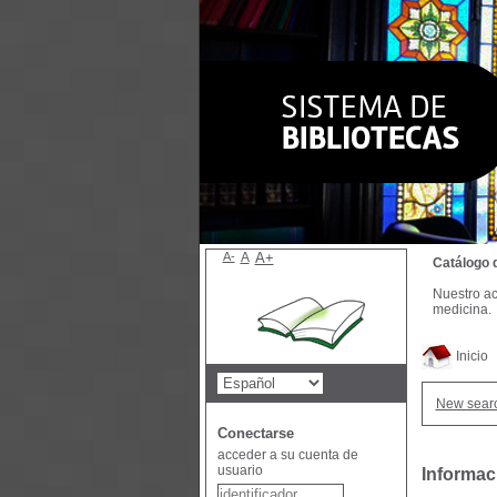
A-
A
A+
Catálogo 
Nuestro ac
medicina.
Inicio
New sear
Conectarse
acceder a su cuenta de
usuario
Informac