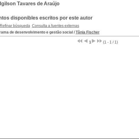
gilson Tavares de Araújo
os disponibles escritos por este autor
Refinar búsqueda
Consulta a fuentes externas
rama de desenvolvimento e gestão social
/
Tânia Fischer
1
(1 - 1 / 1)