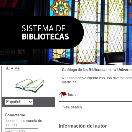
A-
A
A+
Catálogo de las Bibliotecas de la Univer
Nuestro acervo cuenta con una diversa colecc
medicina.
Inicio
New search
Conectarse
acceder a su cuenta de
usuario
Información del autor