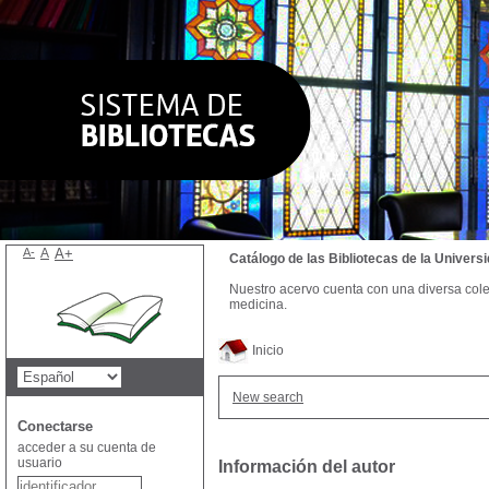
A-
A
A+
Catálogo de las Bibliotecas de la Univer
Nuestro acervo cuenta con una diversa colecc
medicina.
Inicio
New search
Conectarse
acceder a su cuenta de
usuario
Información del autor