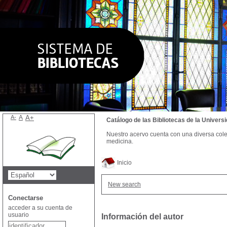
A-
A
A+
Catálogo de las Bibliotecas de la Univer
Nuestro acervo cuenta con una diversa colecc
medicina.
Inicio
New search
Conectarse
acceder a su cuenta de
usuario
Información del autor