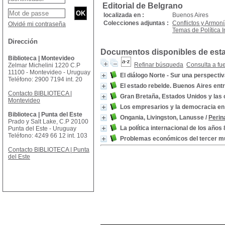
Editorial de Belgrano
localizada en :
Buenos Aires
Colecciones adjuntas :
Conflictos y Armoní
Olvidé mi contraseña
Temas de Política I
Dirección
Documentos disponibles de esta 
Biblioteca | Montevideo
Refinar búsqueda
Consulta a fu
Zelmar Michelini 1220 C.P
11100 - Montevideo - Uruguay
El diálogo Norte - Sur una perspecti
Teléfono: 2900 7194 int. 20
El estado rebelde. Buenos Aires ent
Contacto BIBLIOTECA |
Gran Bretaña, Estados Unidos y las 
Montevideo
Los empresarios y la democracia en 
Biblioteca | Punta del Este
Ongania, Livingston, Lanusse
/
Perin
Prado y Salt Lake, C.P 20100
La política internacional de los años
Punta del Este - Uruguay
Teléfono: 4249 66 12 int. 103
Problemas económicos del tercer 
Contacto BIBLIOTECA | Punta
del Este