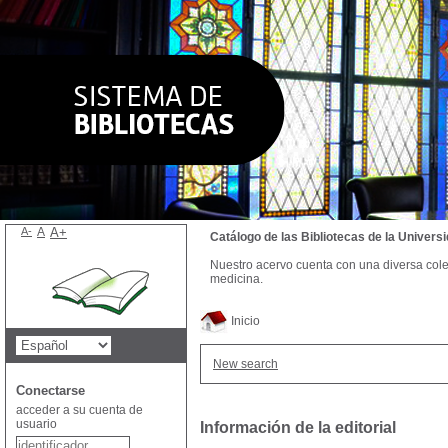
A-
A
A+
Catálogo de las Bibliotecas de la Univer
Nuestro acervo cuenta con una diversa colecc
medicina.
Inicio
New search
Conectarse
acceder a su cuenta de
usuario
Información de la editorial