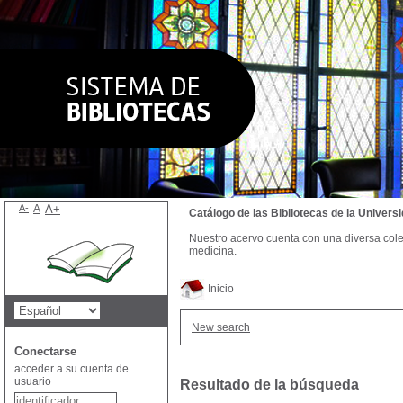
A-
A
A+
Catálogo de las Bibliotecas de la Univer
Nuestro acervo cuenta con una diversa colecc
medicina.
Inicio
New search
Conectarse
acceder a su cuenta de
usuario
Resultado de la búsqueda