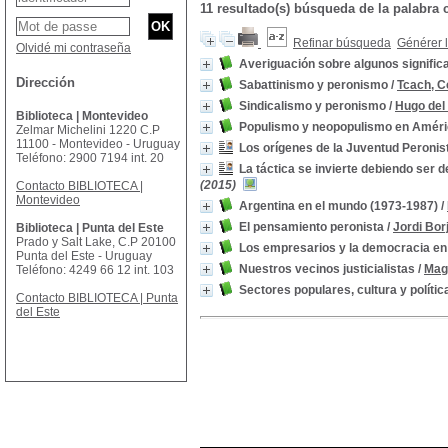
11 resultado(s) búsqueda de la palabra
Refinar búsqueda
Générer l
Olvidé mi contraseña
Averiguación sobre algunos signific
Dirección
Sabattinismo y peronismo
/
Tcach, C
Sindicalismo y peronismo
/
Hugo de
Biblioteca | Montevideo
Populismo y neopopulismo en Améri
Zelmar Michelini 1220 C.P
11100 - Montevideo - Uruguay
Los orígenes de la Juventud Peronis
Teléfono: 2900 7194 int. 20
La táctica se invierte debiendo ser 
(2015)
Contacto BIBLIOTECA |
Montevideo
Argentina en el mundo (1973-1987)
/
El pensamiento peronista
/
Jordi Bor
Biblioteca | Punta del Este
Prado y Salt Lake, C.P 20100
Los empresarios y la democracia en 
Punta del Este - Uruguay
Nuestros vecinos justicialistas
/
Mag
Teléfono: 4249 66 12 int. 103
Sectores populares, cultura y polític
Contacto BIBLIOTECA | Punta
del Este