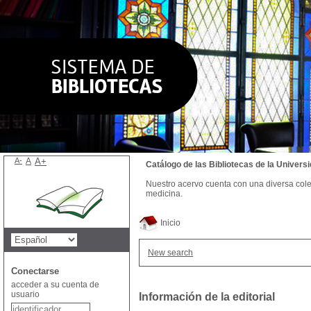
A-
A
A+
Catálogo de las Bibliotecas de la Univer
Nuestro acervo cuenta con una diversa colecc
medicina.
Inicio
New search
Conectarse
acceder a su cuenta de
usuario
Información de la editorial