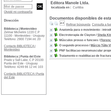
Editora Manole Ltda.
localizada en :
Curitiba
Olvidé mi contraseña
Documentos disponibles de esta 
Dirección
Refinar búsqueda
Consulta a fu
Biblioteca | Montevideo
Anatomía para o movimiento : introd
Zelmar Michelini 1220 C.P
Electroterapia de Clayton
/
Sheila Ki
11100 - Montevideo - Uruguay
Teléfono: 2900 7194 int. 20
Músculos provas e funcoes
/
Florenc
O segundo processo
/
Márcio Túlio V
Contacto BIBLIOTECA |
Montevideo
PNF facilitacao neuromuscular propri
Tratamento e reabilitacao de fractur
Biblioteca | Punta del Este
Prado y Salt Lake, C.P 20100
Punta del Este - Uruguay
Teléfono: 4249 66 12 int. 103
Contacto BIBLIOTECA | Punta
del Este