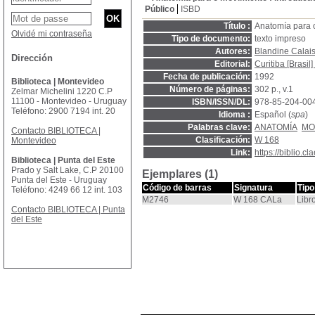
Público
ISBD
Título :
Anatomía para o
Olvidé mi contraseña
Tipo de documento:
texto impreso
Autores:
Blandine Calai
Dirección
Editorial:
Curitiba [Brasil
Fecha de publicación:
1992
Biblioteca | Montevideo
Número de páginas:
302 p., v.1
Zelmar Michelini 1220 C.P
11100 - Montevideo - Uruguay
ISBN/ISSN/DL:
978-85-204-00
Teléfono: 2900 7194 int. 20
Idioma :
Español (
spa
)
Palabras clave:
ANATOMÍA
MO
Contacto BIBLIOTECA |
Clasificación:
W 168
Montevideo
Link:
https://biblio.
Biblioteca | Punta del Este
Prado y Salt Lake, C.P 20100
Ejemplares (1)
Punta del Este - Uruguay
Código de barras
Signatura
Tipo
Teléfono: 4249 66 12 int. 103
M2746
W 168 CALa
Libr
Contacto BIBLIOTECA | Punta
del Este