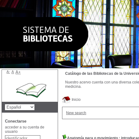
A-
A
A+
Catálogo de las Bibliotecas de la Univer
Nuestro acervo cuenta con una diversa colecc
medicina.
Inicio
New search
Conectarse
acceder a su cuenta de
usuario
Anatomía para o movimiento : introducao