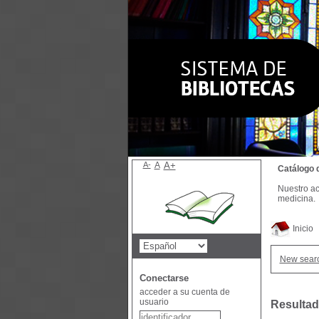
A-
A
A+
Catálogo 
Nuestro ac
medicina.
Inicio
New sear
Conectarse
acceder a su cuenta de
usuario
Resultad