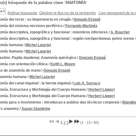
do(s) búsqueda de la palabra clave 'ANATOMÍA'
Refinar búsqueda
Générer le flux rss de la recherche
Lien permanent de la 
mía del recto : su importancia en cirugía
/
Gonzalo Estapé
mía del sistema nervioso periférico
/
Fernando Martinéz
mía descriptiva, topográfica y funcional : miembros inferiores
/
A. Bouchet
mía descriptiva, topográfica y funcional : región retróperitoneal, pelvis menor
omía humana
/
Michel Latarjet
omía humana
/
Michel Latarjet
stino. Papila duodenal. Anatomía quirúrgica
/
Gonzalo Estapé
mía con orientación clínica
/
Keith L. Moore
s de anatomía de mano
/
Gonzalo Estapé
natomía humana
/
Michel Latarjet
mía del canal inguinal : la hernia inguinal
/
Luis A. Surraco
omía. Estructura y Morfología del Cuerpo Humano
/
Herbert Lippert
omía. Estructura y Morfología del Cuerpo Humano
/
Herbert Lippert
mía para o movimiento : introducao a análise das técnicas corporais
/
Blandin
's anatomy
/
Susan Standring
1
2
3
(1 - 15 / 40)