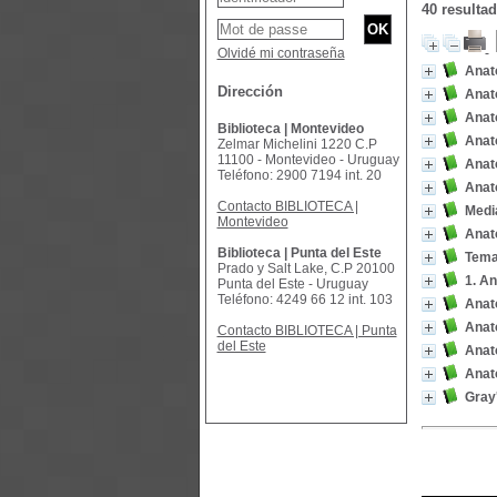
40 resulta
Olvidé mi contraseña
Anato
Dirección
Anato
Anato
Biblioteca | Montevideo
Anato
Zelmar Michelini 1220 C.P
11100 - Montevideo - Uruguay
Anat
Teléfono: 2900 7194 int. 20
Anat
Contacto BIBLIOTECA |
Media
Montevideo
Anato
Biblioteca | Punta del Este
Tema
Prado y Salt Lake, C.P 20100
1. A
Punta del Este - Uruguay
Teléfono: 4249 66 12 int. 103
Anato
Anat
Contacto BIBLIOTECA | Punta
del Este
Anat
Anato
Gray