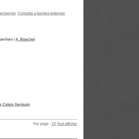
recherche
Consulta a fuentes externas
 perineo
/
A. Bouchet
e Calais Germain
Par page :
25
Tout afficher