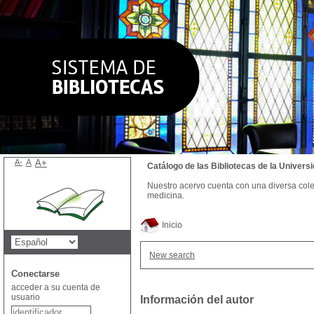
A-
A
A+
Catálogo de las Bibliotecas de la Univer
Nuestro acervo cuenta con una diversa colecc
medicina.
Inicio
New search
Conectarse
acceder a su cuenta de
usuario
Información del autor