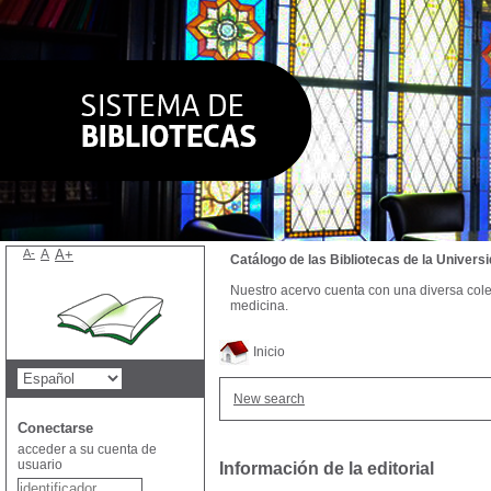
A-
A
A+
Catálogo de las Bibliotecas de la Univer
Nuestro acervo cuenta con una diversa colecc
medicina.
Inicio
New search
Conectarse
acceder a su cuenta de
usuario
Información de la editorial