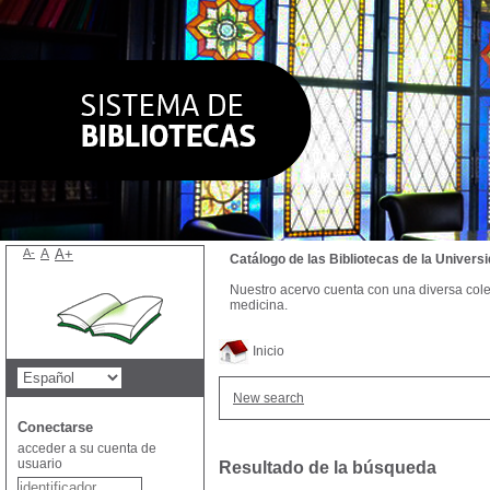
A-
A
A+
Catálogo de las Bibliotecas de la Univer
Nuestro acervo cuenta con una diversa colecc
medicina.
Inicio
New search
Conectarse
acceder a su cuenta de
usuario
Resultado de la búsqueda