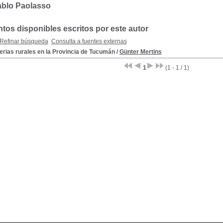
ablo Paolasso
os disponibles escritos por este autor
Refinar búsqueda
Consulta a fuentes externas
erias rurales en la Provincia de Tucumán
/
Günter Mertins
1
(1 - 1 / 1)