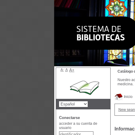
A-
A
A+
Catálogo 
Nuestro ac
medicina.
Inicio
New sear
Conectarse
acceder a su cuenta de
usuario
Informac