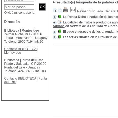
4 resultado(s) búsqueda de la palabr
Refinar búsqueda
Générer l
Olvidé mi contraseña
La Ronda Doha : evolución de las n
Dirección
La calidad de frutos y productos agr
Adriana
en Revista de la Facultad de Derecho
Biblioteca | Montevideo
El pago en especie de los arrendami
Zelmar Michelini 1220 C.P
Las ferias rurales en la Provincia d
11100 - Montevideo - Uruguay
Teléfono: 2900 7194 int. 20
Contacto BIBLIOTECA |
Montevideo
Biblioteca | Punta del Este
Prado y Salt Lake, C.P 20100
Punta del Este - Uruguay
Teléfono: 4249 66 12 int. 103
Contacto BIBLIOTECA | Punta
del Este