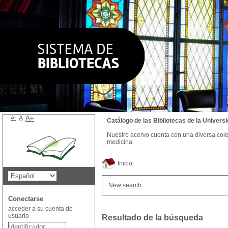
A-
A
A+
Catálogo de las Bibliotecas de la Univer
Nuestro acervo cuenta con una diversa colecc
medicina.
Inicio
New search
Conectarse
acceder a su cuenta de
usuario
Resultado de la búsqueda