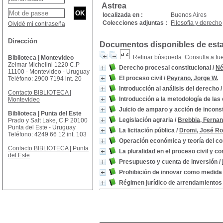
Astrea
localizada en :
Buenos Aires
Colecciones adjuntas :
Filosofía y derecho
Olvidé mi contraseña
Dirección
Documentos disponibles de esta 
Refinar búsqueda
Consulta a fu
Biblioteca | Montevideo
Zelmar Michelini 1220 C.P
Derecho procesal constitucional
/
Né
11100 - Montevideo - Uruguay
El proceso civil
/
Peyrano, Jorge W.
Teléfono: 2900 7194 int. 20
Introducción al análisis del derecho
Contacto BIBLIOTECA |
Introducción a la metodología de las 
Montevideo
Juicio de amparo y acción de inconst
Biblioteca | Punta del Este
Legislación agraria
/
Brebbia, Fernan
Prado y Salt Lake, C.P 20100
Punta del Este - Uruguay
La licitación pública
/
Dromi, José Ro
Teléfono: 4249 66 12 int. 103
Operación económica y teoría del co
Contacto BIBLIOTECA | Punta
La pluralidad en el proceso civil y c
del Este
Presupuesto y cuenta de inversión
/
Prohibición de innovar como medida
Régimen jurídico de arrendamientos 