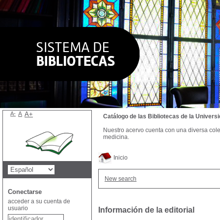
A-
A
A+
Catálogo de las Bibliotecas de la Univer
Nuestro acervo cuenta con una diversa colecc
medicina.
Inicio
New search
Conectarse
acceder a su cuenta de
usuario
Información de la editorial