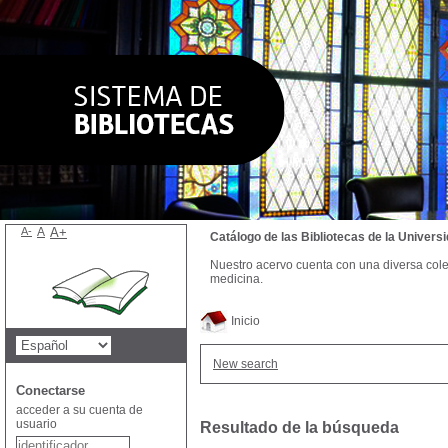
A-
A
A+
Catálogo de las Bibliotecas de la Univer
Nuestro acervo cuenta con una diversa colecc
medicina.
Inicio
New search
Conectarse
acceder a su cuenta de
usuario
Resultado de la búsqueda