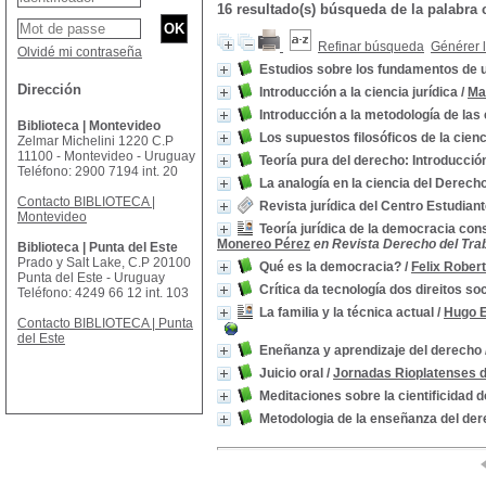
16 resultado(s) búsqueda de la palabra
Refinar búsqueda
Générer l
Olvidé mi contraseña
Estudios sobre los fundamentos de u
Dirección
Introducción a la ciencia jurídica
/
Mar
Introducción a la metodología de las 
Biblioteca | Montevideo
Los supuestos filosóficos de la cienc
Zelmar Michelini 1220 C.P
11100 - Montevideo - Uruguay
Teoría pura del derecho: Introducción
Teléfono: 2900 7194 int. 20
La analogía en la ciencia del Derech
Contacto BIBLIOTECA |
Revista jurídica del Centro Estudia
Montevideo
Teoría jurídica de la democracia con
Monereo Pérez
en Revista Derecho del Traba
Biblioteca | Punta del Este
Prado y Salt Lake, C.P 20100
Qué es la democracia?
/
Felix Rober
Punta del Este - Uruguay
Crítica da tecnología dos direitos soc
Teléfono: 4249 66 12 int. 103
La familia y la técnica actual
/
Hugo E
Contacto BIBLIOTECA | Punta
del Este
Eneñanza y aprendizaje del derecho
Juicio oral
/
Jornadas Rioplatenses de
Meditaciones sobre la cientificidad 
Metodologia de la enseñanza del dere