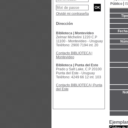
Público
I
Olvidé mi contraseña
Tip
Dirección
Fecha 
Biblioteca | Montevideo
Zelmar Michelini 1220 C.P
11100 - Montevideo - Uruguay
Núme
Teléfono: 2900 7194 int. 20
Contacto BIBLIOTECA |
Montevideo
Biblioteca | Punta del Este
Prado y Salt Lake, C.P 20100
Punta del Este - Uruguay
Teléfono: 4249 66 12 int. 103
Contacto BIBLIOTECA | Punta
del Este
Not
Ejemplar
Código de 