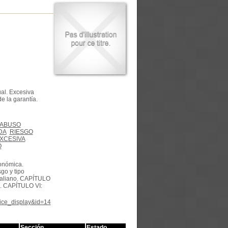
ual. Excesiva
e la garantía.
ABUSO
DA
RIESGO
XCESIVA
O
conómica.
go y tipo
italiano. CAPÍTULO
no. CAPÍTULO VI:
tice_display&id=14
Sección
Estado