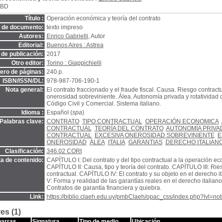
SBD
Título :
Operación económica y teoría del contrato
o de documento:
texto impreso
Autores:
Enrico Gabrielli
, Autor
Editorial:
Buenos Aires : Astrea
de publicación:
2017
Otro editor:
Torino : Giappichielli
ro de páginas:
240 p.
ISBN/ISSN/DL:
978-987-706-190-1
Nota general:
El contrato fraccionado y el fraude fiscal. Causa. Riesgo contract
onerosidad sobreviniente. Álea. Autonomía privada y rotatividad d
Código Civil y Comercial. Sistema italiano.
Idioma :
Español (
spa
)
Palabras clave:
CONTRATO
TIPO CONTRACTUAL
OPERACIÓN ECONOMICA
CONTRACTUAL
TEORÍA DEL CONTRATO
AUTONOMÍA PRIVA
CONTRACTUAL
EXCESIVA ONEROSIDAD SOBREVINIENTE
E
ONEROSIDAD
ÁLEA
ITALIA
GARANTIAS
DERECHO ITALIAN
Clasificación:
346.02 CORt
a de contenido:
CAPÍTULO I: Del contrato y del tipo contractual a la operación e
CAPÍTULO II: Causa, tipo y teoría del contrato. CAPÍTULO III: Ries
contractual. CAPÍTULO IV: El contrato y su objeto en el derecho 
V: Forma y realidad de las garantías reales en el derecho italia
Contratos de garantía financiera y quiebra.
Link:
https://biblio.claeh.edu.uy/pmbClaeh/opac_css/index.php?lvl=no
es (1)
barras
Signatura
Tipo de medio
Ubicación