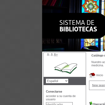
A-
A
A+
Catálogo 
Nuestro ac
medicina.
Inicio
New sear
Conectarse
acceder a su cuenta de
usuario
Operació