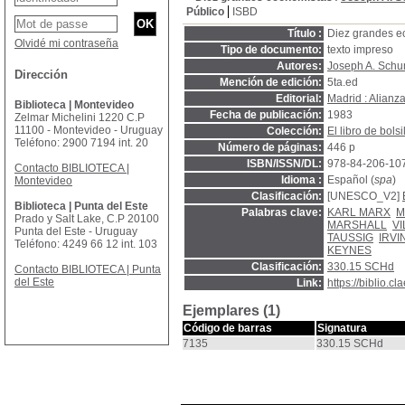
Público
ISBD
Título :
Diez grandes e
Olvidé mi contraseña
Tipo de documento:
texto impreso
Autores:
Joseph A. Schu
Dirección
Mención de edición:
5ta.ed
Editorial:
Madrid : Alianz
Biblioteca | Montevideo
Fecha de publicación:
1983
Zelmar Michelini 1220 C.P
11100 - Montevideo - Uruguay
Colección:
El libro de bolsi
Teléfono: 2900 7194 int. 20
Número de páginas:
446 p
ISBN/ISSN/DL:
978-84-206-10
Contacto BIBLIOTECA |
Idioma :
Español (
spa
)
Montevideo
Clasificación:
[UNESCO_V2]
Biblioteca | Punta del Este
Palabras clave:
KARL MARX
M
Prado y Salt Lake, C.P 20100
MARSHALL
V
Punta del Este - Uruguay
TAUSSIG
IRVI
Teléfono: 4249 66 12 int. 103
KEYNES
Clasificación:
330.15 SCHd
Contacto BIBLIOTECA | Punta
del Este
Link:
https://biblio.
Ejemplares (1)
Código de barras
Signatura
7135
330.15 SCHd