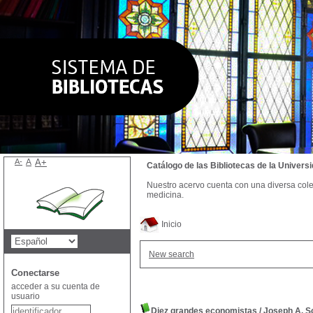
A-
A
A+
Catálogo de las Bibliotecas de la Univer
Nuestro acervo cuenta con una diversa colecc
medicina.
Inicio
New search
Conectarse
acceder a su cuenta de
usuario
Diez grandes economistas
/
Joseph A. 