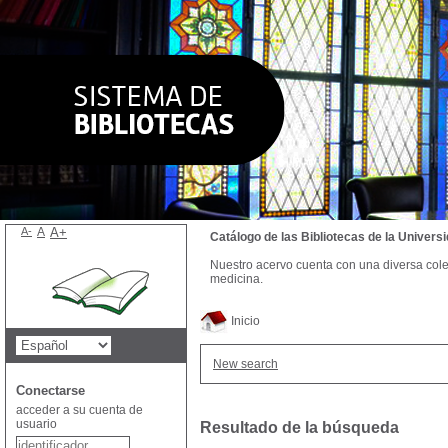
A-
A
A+
Catálogo de las Bibliotecas de la Univer
Nuestro acervo cuenta con una diversa colecc
medicina.
Inicio
New search
Conectarse
acceder a su cuenta de
usuario
Resultado de la búsqueda