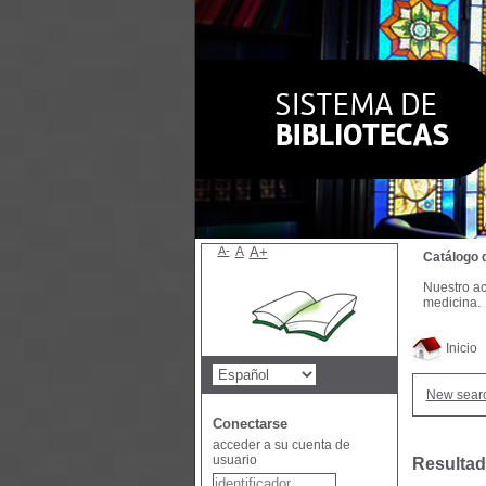
A-
A
A+
Catálogo 
Nuestro ac
medicina.
Inicio
New sear
Conectarse
acceder a su cuenta de
usuario
Resultad