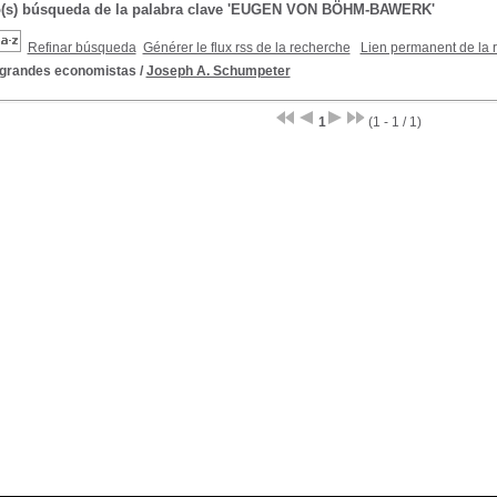
do(s) búsqueda de la palabra clave 'EUGEN VON BÖHM-BAWERK'
Refinar búsqueda
Générer le flux rss de la recherche
Lien permanent de la 
 grandes economistas
/
Joseph A. Schumpeter
1
(1 - 1 / 1)