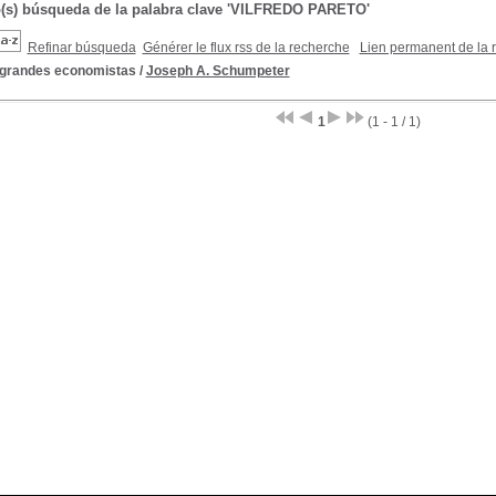
o(s) búsqueda de la palabra clave 'VILFREDO PARETO'
Refinar búsqueda
Générer le flux rss de la recherche
Lien permanent de la 
 grandes economistas
/
Joseph A. Schumpeter
1
(1 - 1 / 1)