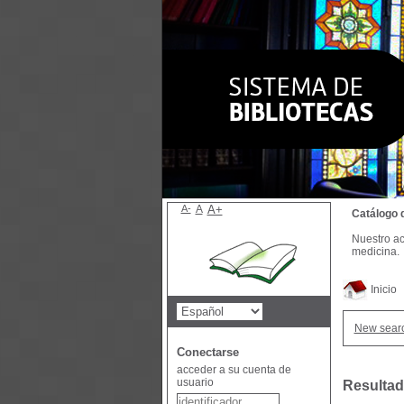
A-
A
A+
Catálogo 
Nuestro ac
medicina.
Inicio
New sear
Conectarse
acceder a su cuenta de
usuario
Resultad