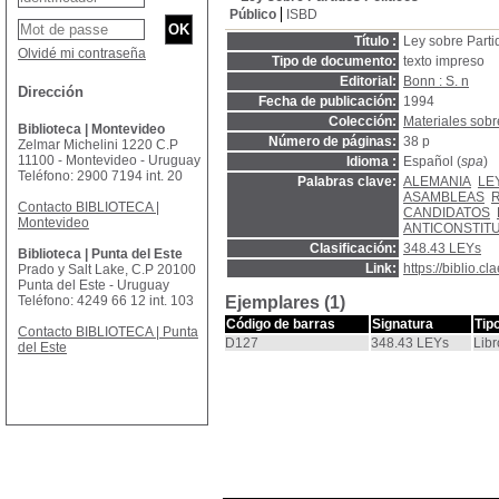
Público
ISBD
Título :
Ley sobre Parti
Olvidé mi contraseña
Tipo de documento:
texto impreso
Editorial:
Bonn : S. n
Dirección
Fecha de publicación:
1994
Colección:
Materiales sobr
Biblioteca | Montevideo
Número de páginas:
38 p
Zelmar Michelini 1220 C.P
11100 - Montevideo - Uruguay
Idioma :
Español (
spa
)
Teléfono: 2900 7194 int. 20
Palabras clave:
ALEMANIA
LE
ASAMBLEAS
Contacto BIBLIOTECA |
CANDIDATOS
Montevideo
ANTICONSTIT
Clasificación:
348.43 LEYs
Biblioteca | Punta del Este
Link:
https://biblio.
Prado y Salt Lake, C.P 20100
Punta del Este - Uruguay
Teléfono: 4249 66 12 int. 103
Ejemplares (1)
Código de barras
Signatura
Tip
Contacto BIBLIOTECA | Punta
D127
348.43 LEYs
Libr
del Este