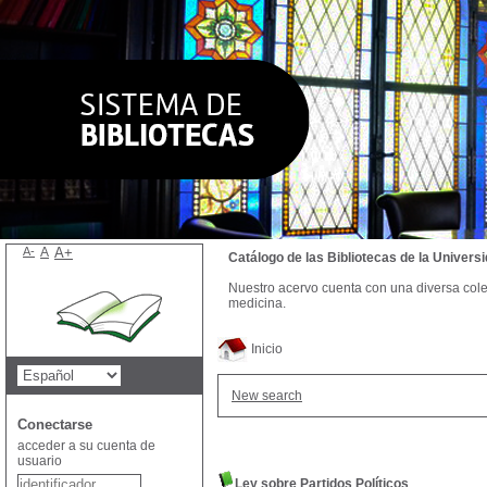
A-
A
A+
Catálogo de las Bibliotecas de la Univer
Nuestro acervo cuenta con una diversa colecc
medicina.
Inicio
New search
Conectarse
acceder a su cuenta de
usuario
Ley sobre Partidos Políticos