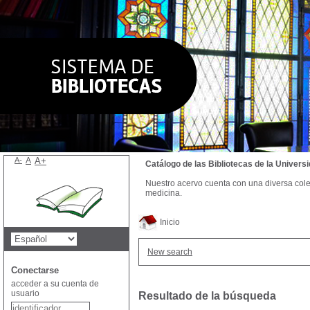
A-
A
A+
Catálogo de las Bibliotecas de la Univer
Nuestro acervo cuenta con una diversa colecc
medicina.
Inicio
New search
Conectarse
acceder a su cuenta de
usuario
Resultado de la búsqueda