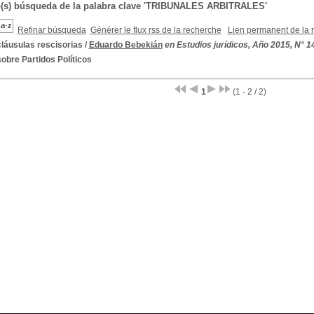
o(s) búsqueda de la palabra clave 'TRIBUNALES ARBITRALES'
Refinar búsqueda
Générer le flux rss de la recherche
Lien permanent de la 
láusulas rescisorias
/
Eduardo Bebekián
en Estudios jurídicos, Año 2015, N° 1
obre Partidos Políticos
1
(1 - 2 / 2)