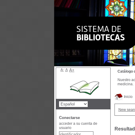
A-
A
A+
Catálogo 
Nuestro ac
medicina.
Inicio
New sear
Conectarse
acceder a su cuenta de
usuario
Resultad