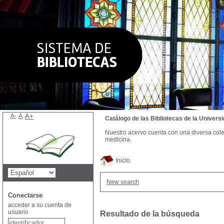
A-
A
A+
Catálogo de las Bibliotecas de la Univer
Nuestro acervo cuenta con una diversa colecc
medicina.
Inicio
New search
Conectarse
acceder a su cuenta de
usuario
Resultado de la búsqueda