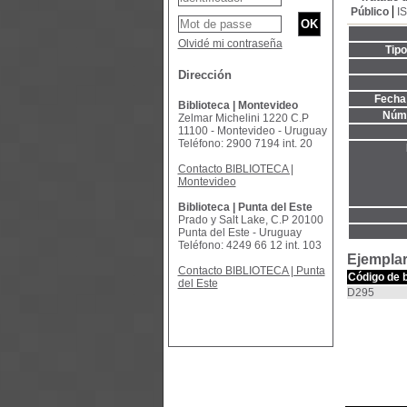
Público
I
Olvidé mi contraseña
Tip
Dirección
Fecha 
Biblioteca | Montevideo
Núme
Zelmar Michelini 1220 C.P
11100 - Montevideo - Uruguay
Teléfono: 2900 7194 int. 20
Contacto BIBLIOTECA |
Montevideo
Biblioteca | Punta del Este
Prado y Salt Lake, C.P 20100
Punta del Este - Uruguay
Teléfono: 4249 66 12 int. 103
Ejemplar
Contacto BIBLIOTECA | Punta
Código de 
del Este
D295