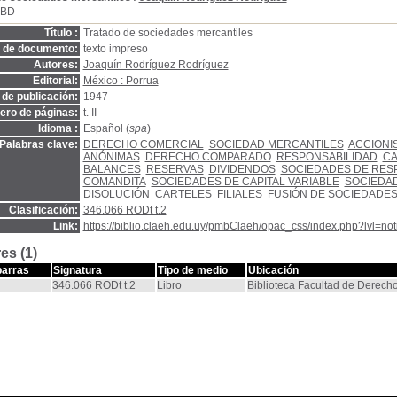
SBD
Título :
Tratado de sociedades mercantiles
o de documento:
texto impreso
Autores:
Joaquín Rodríguez Rodríguez
Editorial:
México : Porrua
de publicación:
1947
ro de páginas:
t. II
Idioma :
Español (
spa
)
Palabras clave:
DERECHO COMERCIAL
SOCIEDAD MERCANTILES
ACCIONI
ANÓNIMAS
DERECHO COMPARADO
RESPONSABILIDAD
CA
BALANCES
RESERVAS
DIVIDENDOS
SOCIEDADES DE RESP
COMANDITA
SOCIEDADES DE CAPITAL VARIABLE
SOCIEDA
DISOLUCIÓN
CARTELES
FILIALES
FUSIÓN DE SOCIEDADE
Clasificación:
346.066 RODt t.2
Link:
https://biblio.claeh.edu.uy/pmbClaeh/opac_css/index.php?lvl=no
es (1)
barras
Signatura
Tipo de medio
Ubicación
346.066 RODt t.2
Libro
Biblioteca Facultad de Derech