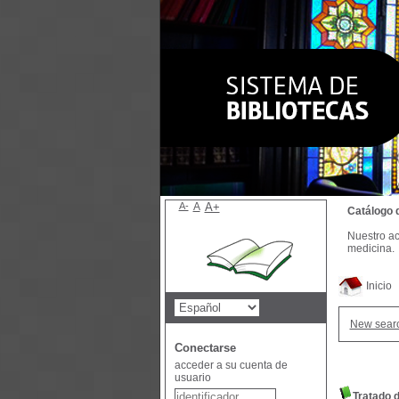
A-
A
A+
Catálogo 
Nuestro ac
medicina.
Inicio
New sear
Conectarse
acceder a su cuenta de
usuario
Tratado 