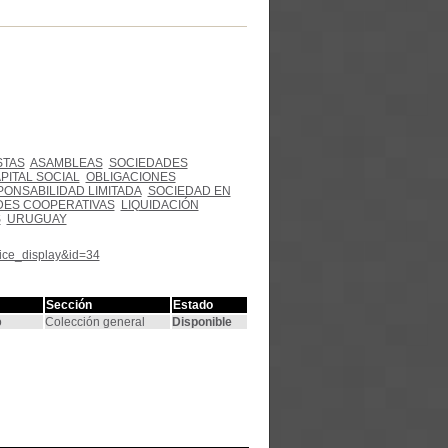
STAS
ASAMBLEAS
SOCIEDADES
PITAL SOCIAL
OBLIGACIONES
ONSABILIDAD LIMITADA
SOCIEDAD EN
DES COOPERATIVAS
LIQUIDACIÓN
S
URUGUAY
tice_display&id=34
Sección
Estado
o
Colección general
Disponible