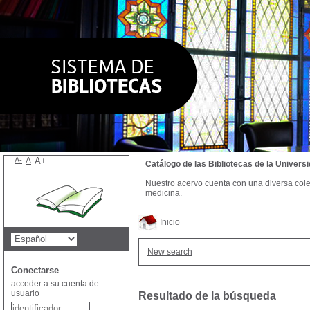
A-
A
A+
Catálogo de las Bibliotecas de la Univer
Nuestro acervo cuenta con una diversa colecc
medicina.
Inicio
New search
Conectarse
acceder a su cuenta de
usuario
Resultado de la búsqueda