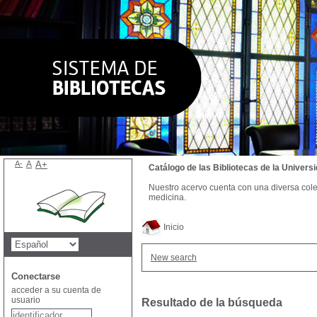
A-
A
A+
Catálogo de las Bibliotecas de la Univer
Nuestro acervo cuenta con una diversa colecc
medicina.
Inicio
New search
Conectarse
acceder a su cuenta de
usuario
Resultado de la búsqueda