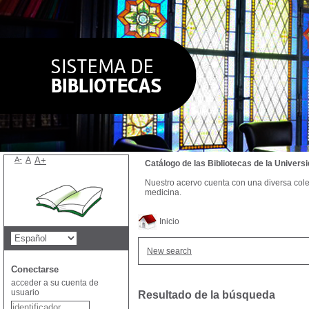
A-
A
A+
Catálogo de las Bibliotecas de la Univer
Nuestro acervo cuenta con una diversa colecc
medicina.
Inicio
New search
Conectarse
acceder a su cuenta de
usuario
Resultado de la búsqueda