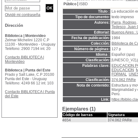
Público
ISBD
Título :
La educación e
Olvidé mi contraseña
Tipo de documento:
texto impreso
Autores:
Parra, Rodrigo
,
Dirección
Tedesco, Juan 
Editorial:
Buenos Aires 
Biblioteca | Montevideo
Fecha de publicación:
1984
Zelmar Michelini 1220 C.P
Colección:
Biblioteca de C
11100 - Montevideo - Uruguay
Teléfono: 2900 7194 int. 20
Número de páginas:
127 p
Idioma :
Español (
spa
)
Contacto BIBLIOTECA |
Clasificación:
[UNESCO_V2]
Montevideo
Palabras clave:
EDUCACION 
EDUCACION
Biblioteca | Punta del Este
FORMAL
UNE
Prado y Salt Lake, C.P 20100
Punta del Este - Uruguay
Clasificación:
374.062 PARe
Teléfono: 4249 66 12 int. 103
Nota de contenido:
Estructura y mo
Marginalidad y 
Contacto BIBLIOTECA | Punta
Perú.
del Este
Link:
https://biblio.
Ejemplares (1)
Código de barras
Signatura
4654
374.062 PARe