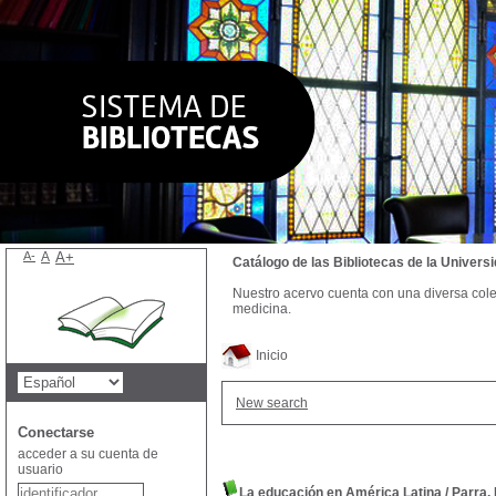
A-
A
A+
Catálogo de las Bibliotecas de la Univer
Nuestro acervo cuenta con una diversa colecc
medicina.
Inicio
New search
Conectarse
acceder a su cuenta de
usuario
La educación en América Latina
/
Parra,